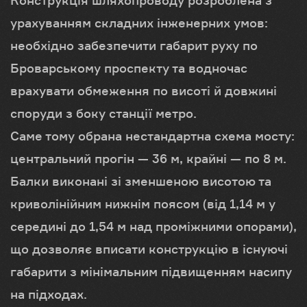
урахуванням складних інженерних умов:
необхідно забезпечити габарит руху по
Броварському проспекту та водночас
врахувати обмеження по висоті й довжині
споруди з боку станції метро.
Саме тому обрана нестандартна схема мосту:
центральний прогін — 36 м, крайні — по 8 м.
Балки виконані зі зменшеною висотою та
криволінійним нижнім поясом (від 1,14 м у
середині до 1,54 м над проміжними опорами),
що дозволяє вписати конструкцію в існуючі
габарити з мінімальним підвищенням насипу
на підходах.