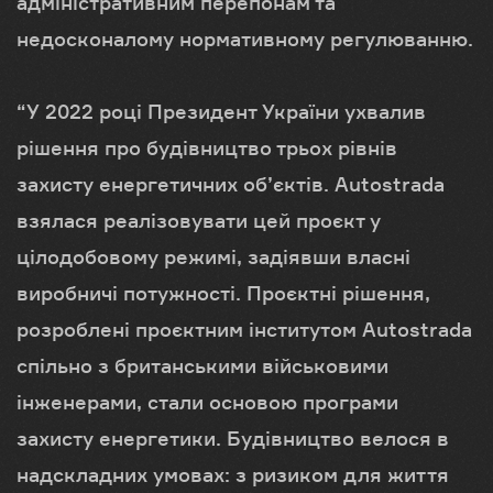
адміністративним перепонам та
недосконалому нормативному регулюванню.
“У 2022 році Президент України ухвалив
рішення про будівництво трьох рівнів
захисту енергетичних об’єктів. Autostrada
взялася реалізовувати цей проєкт у
цілодобовому режимі, задіявши власні
виробничі потужності. Проєктні рішення,
розроблені проєктним інститутом Autostrada
спільно з британськими військовими
інженерами, стали основою програми
захисту енергетики. Будівництво велося в
надскладних умовах: з ризиком для життя