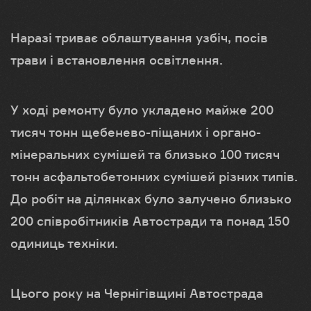
Наразі триває облаштування узбіч, посів
трави і встановлення освітлення.
У ході ремонту було укладено майже 200
тисяч тонн щебенево-піщаних і органо-
мінеральних сумішей та близько 100 тисяч
тонн асфальтобетонних сумішей різних типів.
До робіт на ділянках було залучено близько
200 співробітників Автостради та понад 150
одиниць техніки.
Цього року на Чернігівщині Автострада