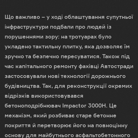
Що важливо – у ході облаштування супутньої
інфраструктури подбали про людей із
порушеннями зору: на тротуарах було
укладено тактильну плитку, яка дозволяє їм
зручно та безпечно пересуватися. Також під
час капітального ремонту фахівці Автостради
застосовували нові технології дорожнього
будівництва. Так, для реконструкції окремих
відрізків використовувався
бетоноподрібнювач Impactor 3000H. Це
механізм, який розбиває старе бетонне
покриття й перетворює його на повноцінну
основу для майбутнього асфальтобетонного