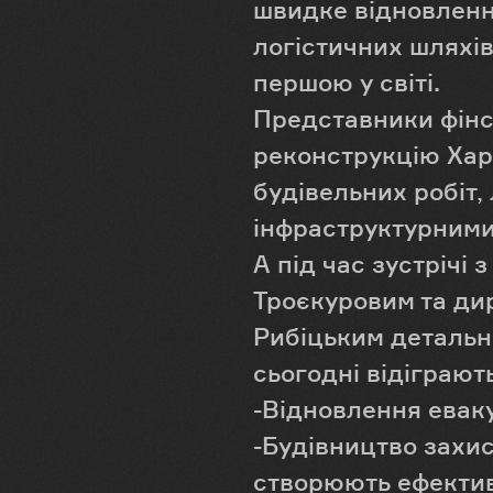
швидке відновленн
логістичних шляхів
першою у світі.
Представники фінсь
реконструкцію Харк
будівельних робіт,
інфраструктурними
А під час зустрічі
Троєкуровим та ди
Рибіцьким детальн
сьогодні відіграют
-Відновлення еваку
-Будівництво захи
створюють ефектив