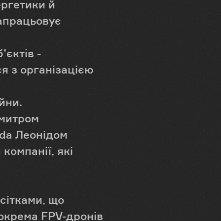
ергетики й
напрацьовує
’єктів -
я з організацією
йни.
Дмитром
ada Леонідом
компанії, які
сітками, що
зокрема FPV-дронів