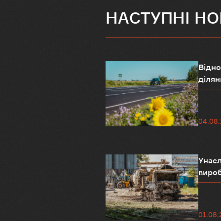
НАСТУПНІ Н
Відно
ділянк
04.08
Унасл
вироб
01.08.