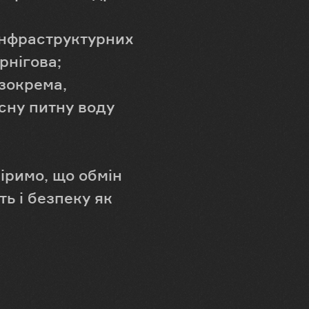
інфраструктурних
рнігова;
зокрема,
сну питну воду
Віримо, що обмін
ь і безпеку як