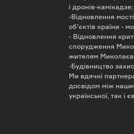
і дронів-камікадзе;
-Відновлення мост
об’єктів країни - 
- Відновлення крит
спорудження Микол
жителям Миколаєв
-Будівництво захис
Ми вдячні партнера
досвідом між нашим
української, так і 