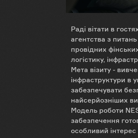
Раді вітати в гост
агентства з питань
провідних фінських
логістику, інфраст
Мета візиту - вивч
інфраструктури в у
забезпечувати без
найсерйозніших ви
Модель роботи NESA
забезпечення готов
особливий інтерес 