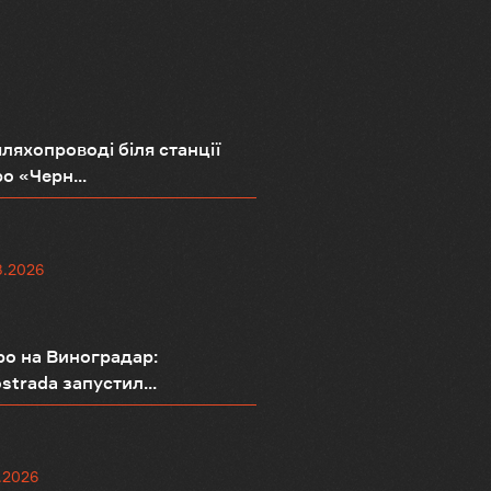
ляхопроводі біля станції
о «Черн...
8.2026
о на Виноградар:
strada запустил...
.2026