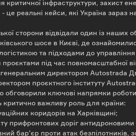
я критичної інфраструктури, захист ен
 - це реальні кейси, які Україна зараз 
кої сторони відвідали один із наших об
івського шосе в Києві, де ознайомилис
 логістикою та підходами до управління
 проєктами під час повномасштабної ві
 з генеральним директором Autostrada 
ректором проєктного інституту Autostr
о обговорили ключові напрямки роботи 
ь критично важливу роль для країни:
аційних коридорів на Харківщині;
сту прифронтових доріг антидроновими 
ний бар’єр проти атак безпілотників, 