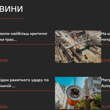
ОВИНИ
вили найбільш критичні
На ш
и трас...
метр
.2026
03.0
ідок ракетного удару по
Метр
ничій ...
Auto
2026
31.07