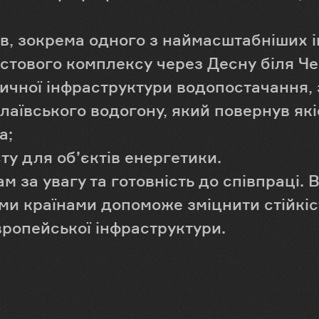
ів, зокрема одного з наймасштабніших 
мостового комплексу через Десну біля Че
ичної інфраструктури водопостачання, 
аївського водогону, який повернув які
а;
ту для об’єктів енергетики.
м за увагу та готовність до співпраці. 
и країнами допоможе зміцнити стійкіст
європейської інфраструктури.