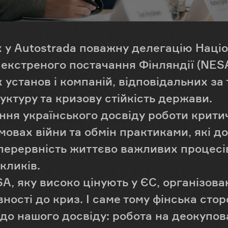
ях у Autostrada поважну делегацію Наці
 екстреного постачання Фінляндії (NESA
 установ і компаній, відповідальних за
руктуру та кризову стійкість держави.
ення українського досвіду роботи крити
мовах війни та обмін практиками, які 
перервність життєво важливих процесів
кликів.
, яку високо цінують у ЄС, організова
ності до криз. І саме тому фінська сто
до нашого досвіду: робота на деокупов