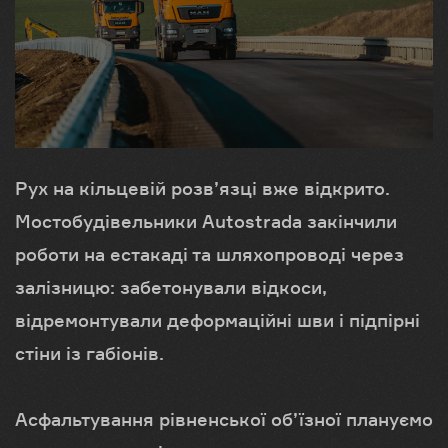
Рух на кільцевій розв’язці вже відкрито.
Мостобудівельники Autostrada закінчили
роботи на естакаді та шляхопроводі через
залізницю: забетонували відкоси,
відремонтували деформаційні шви і підпірні
стіни із габіонів.
Асфальтування рівненської об’їзної плануємо