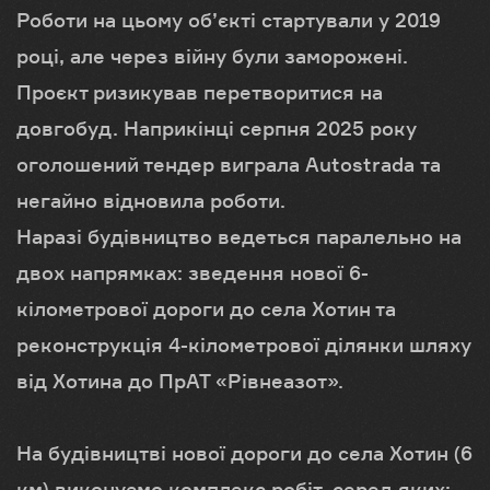
Роботи на цьому об’єкті стартували у 2019
році, але через війну були заморожені.
Проєкт ризикував перетворитися на
довгобуд. Наприкінці серпня 2025 року
оголошений тендер виграла Autostrada та
негайно відновила роботи.
Наразі будівництво ведеться паралельно на
двох напрямках: зведення нової 6-
кілометрової дороги до села Хотин та
реконструкція 4-кілометрової ділянки шляху
від Хотина до ПрАТ «Рівнеазот».
На будівництві нової дороги до села Хотин (6
км) виконуємо комплекс робіт, серед яких: