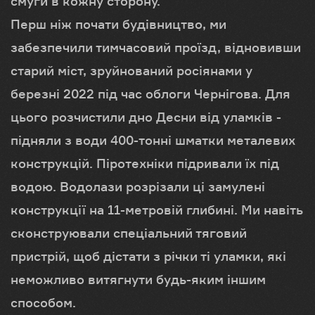
смуги в кожну сторону.
Перш ніж почати будівництво, ми
забезпечили тимчасовий проїзд, відновивши
старий міст, зруйнований росіянами у
березні 2022 під час облоги Чернігова. Для
цього розчистили дно Десни від уламків -
підняли з води 400-тонні шматки металевих
конструкцій. Піротехніки підривали їх під
водою. Водолази розрізали ці замулені
конструкції на 11-метровій глибині. Ми навіть
сконструювали спеціальний тяговий
пристрій, щоб дістати з річки ті уламки, які
неможливо витягнути будь-яким іншим
способом.