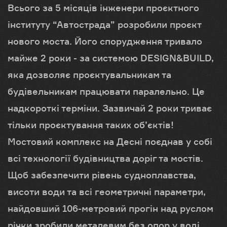
Всього за 5 місяців інженери проєктного
інституту “Автострада” розробили проєкт
нового моста. Його спорудження тривало
майже 2 роки - за системою DESIGN&BUILD,
яка дозволяє проєктувальникам та
будівельникам працювати паралельно. Це
надкороткі терміни. Зазвичай 2 роки триває
тільки проєктування таких об’єктів!
Мостовий комплекс на Десні поєднав у собі
всі технології будівництва доріг та мостів.
Щоб забезпечити рівень судноплавства,
висоти води та всі геометричні параметри,
найдовший 106-метровий прогін над руслом
річки зробили металевим без опор у воді.