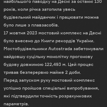
найбільшого паводку на Десні за останні 130
років, коли річка затопила увесь
будівельний майданчик і працювати можна
було лише з плавзасобів.
17 жовтня 2023 мостовий комплекс на Десні
було внесено до Книги рекордів України.
Мостобудівельники Autostrada забетонували
найдовшу суцільну монолітну прогонову
будову довжиною 122,493 м. Цей процес
тривав безперервно майже 2 доби.
Перед запуском руху мостовий комплекс
успішно пройшов спеціальні випробування,
які підтвердили точність розрахункових
параметрів.