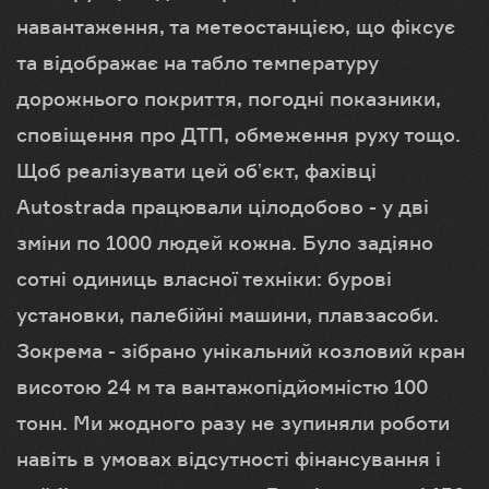
навантаження, та метеостанцією, що фіксує
та відображає на табло температуру
дорожнього покриття, погодні показники,
сповіщення про ДТП, обмеження руху тощо.
Щоб реалізувати цей обʼєкт, фахівці
Autostrada працювали цілодобово - у дві
зміни по 1000 людей кожна. Було задіяно
сотні одиниць власної техніки: бурові
установки, палебійні машини, плавзасоби.
Зокрема - зібрано унікальний козловий кран
висотою 24 м та вантажопідйомністю 100
тонн. Ми жодного разу не зупиняли роботи
навіть в умовах відсутності фінансування і