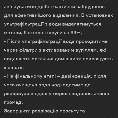
зв’язуватиме дрібні частинки забруднень
для ефективнішого видалення. В установках
ультрафільтрації з води видалятимуться
метали, бактерії і віруси на 99%;
- Після ультрафільтрації вода проходитиме
через фільтри з активованим вугіллям, які
видаляють органічні домішки та покращують
її якість;
- На фінальному етапі – дезінфекція, після
чого очищена вода надходитиме до
резервуарів і далі у мережі водопостачання
громад.
Завершити реалізацію проєкту та