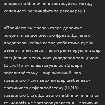
вперше на Вінниччині застосувала метод
холодного ресайклінгу та регенерації.
«Повністю знімалось старе дорожнє
покриття за допомогою фрези. До нього
додавалась свіжа асфальтобетонна суміш,
цемент та емульсія. Такий регенеруючий шар
спеціальною технікою укладався товщиною
15 см. Потім влаштовувалося 2 шари
асфальтобетону – вирівнюючий шар
товщиною 7 см і верхній шар щебенево-
мастичного асфальтобетону (ЩМА)
товщиною 5 см. До цього на Вінниччині така
технологія не застосовувалася,» – зазначив