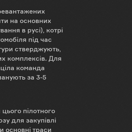
еревантажених
ити на основних
ання в русі), котрі
томобіля під час
ктури стверджують,
х комплексів. Для
 ціла команда
ланують за 3-5
 цього пілотного
зу для закупівлі
и основні траси