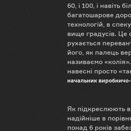
60, і 100, і навіть
багатошарове доро
технологій, в спек
вище градусів. Це ф
рухається переван
його, як палець ве
називаємо «колія».
навесні просто «та
начальник виробничо-
Як підкреслюють в
надійніше в порівня
понад 6 років заб