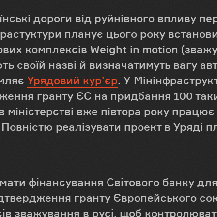
їнські дороги від руйнівного впливу п
фрастуктури планує цього року встанов
вих комплексів Weight in motion (зважув
ть своїй назві й визначатимуть вагу ав
омляє
Урядовий кур’єр
. У Мінінфрастру
ження гранту ЄС на придбання 100 таки
 в міністерстві вже півтора року працює
Повністю реалізувати проект в Уряді п
мати фінансування Світового банку для
ідтвердження гранту Європейського сою
ів зважування в русі, щоб контролюват