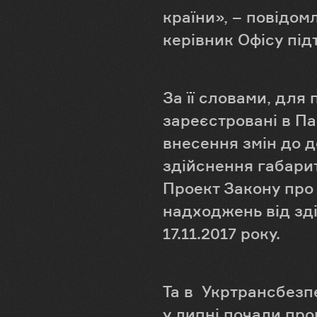
країни», – повідом
керівник Офісу пі
За її словами, для
зареєстровані в Па
внесення змін до 
здійснення габарит
Проект Закону про
надходжень від зд
17.11.2017 року.
Та в Укртрансбезп
у липні почали про