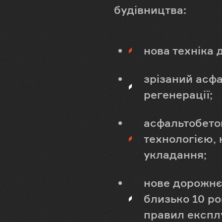
будівництва:
нова техніка 
зрізаний асфа
регенерації;
асфальтобето
технологією, 
укладання;
нове дорожнє 
близько 10 ро
правил експлу