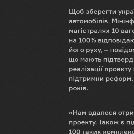
Щоб зберегти укра
автомобілів, Мінін
магістралях 10 ваго
на 100% відповідаю
його руху, – повід
що мають підтверд
реалізації проекту
підтримки реформ. 
років.
«Нам вдалося отри
проекту. Також є п
100 таких комплекс