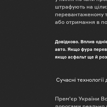
штрафують на цілих 
перевантаженому т
або отримання в по
Довідково. Вплив одні
авто. Якщо фура перева
якщо асфальт ще й розі
Сучасні технології
Прем'єр України В
дорогами реально в