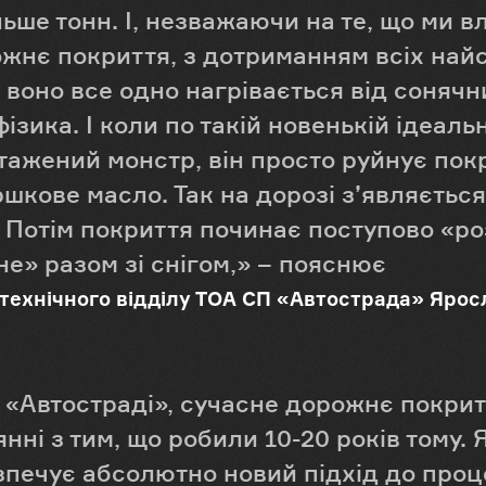
 більше тонн. І, незважаючи на те, що ми
жнє покриття, з дотриманням всіх най
у воно все одно нагрівається від сонячн
ізика. І коли по такій новенькій ідеаль
тажений монстр, він просто руйнує пок
ршкове масло. Так на дорозі з’являється
 Потім покриття починає поступово «ро
не» разом зі снігом,» – пояснює
технічного відділу ТОА СП «Автострада» Ярос
 «Автостраді», сучасне дорожнє покрит
нні з тим, що робили 10-20 років тому. 
езпечує абсолютно новий підхід до про