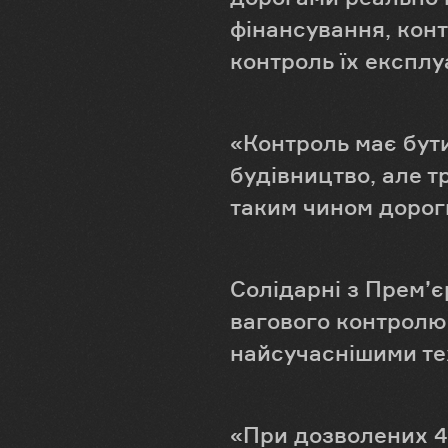
фінансування, конт
контроль їх експлуа
«Контроль має бут
будівництво, але 
таким чином дороги
Солідарні з Прем’є
вагового контролю
найсучаснішими те
«При дозволених 4