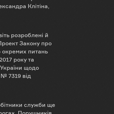
ександра Клітіна,
іть розроблені й
 Проект Закону про
о окремих питань
2017 року та
 України щодо
№ 7319 від
обітники служби ще
рогах. Порушників