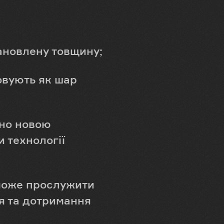
тановлену товщину;
овують як шар
тно новою
 технології
 може прослужити
я та дотримання