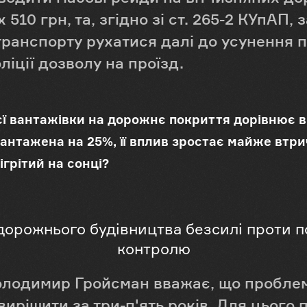
510 грн, та, згідно зі ст. 265-2 КУпАП,
ранспорту рухатися далі до усунення
ліції дозволу на проїзд.
єї вантажівки на дорожнє покриття дорівнює в
нтажена на 25%, її вплив зростає майже втричі 
грітий на сонці?
 дорожнього будівництва безсилі проти 
контролю
олодимир Гройсман вважає, що проблем
ирішити за три-п'ять років. Для цього п