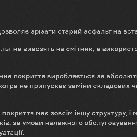
дозволяє зрізати старий асфальт на вс
льт не вивозять на смітник, а використ
нне покриття виробляється за абсолю
котра не припускає заміни складових чи
покриття має зовсім іншу структуру, і
ків, за умови належного обслуговуванн
атації.