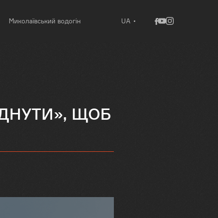
Миколаївський водогін
UA
УДНУТИ», ЩОБ