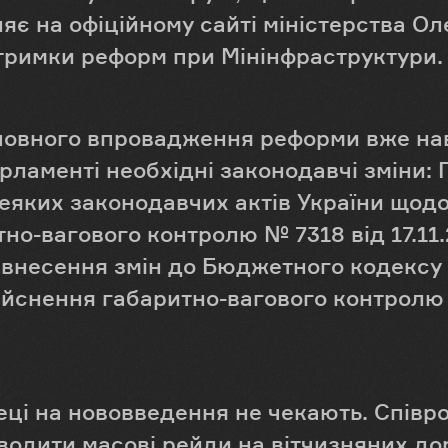
ляє на офіційному сайті міністерства Ол
дтримки реформ при Мінінфраструктури.
 повного впровадження реформи вже нав
рламенті необхідні законодавчі зміни:
деяких законодавчих актів України щод
но-вагового контролю № 7318 від 17.11.
 внесення змін до Бюджетного кодексу
ійснення габаритно-вагового контролю 
еці на нововведення не чекають. Співр
водити масові рейди на вітчизняних до