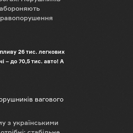
 забороняють
 правопорушення
пливу 26 тис. легкових
– до 70,5 тис. авто! А
порушників вагового
у з українськими
отрібні: стабільне