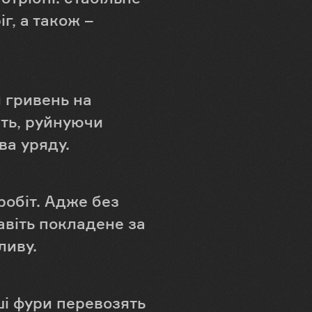
г, а також –
 гривень на
ть, руйнуючи
ва уряду.
робіт. Адже без
авіть покладене за
ливу.
і фури перевозять