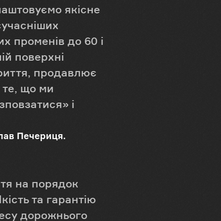
 влаштовуємо якісне
сучасніших
их променів до 60 і
ній поверхні
риття, продавлює
 те, що ми
зповзатися» і
лав Печериця.
тя на порядок
Якість та гарантію
цесу дорожнього