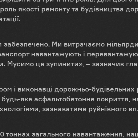
роль якості ремонту та будівництва дорі
тації.
и забезпечено. Ми витрачаємо мільярди
транспорт навантажують і перевантажую
. Мусимо це зупинити», – зазначив гла
ром і виконавці дорожньо-будівельних 
 будь-яке асфальтобетонне покриття, н
хнологіями, зазнаватиме руйнівного вп
0 тоннах загального навантаження, наш