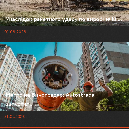
Унаслідок ракетного удару по виробничій ...
01.08.2026
Метро на Виноградар: Autostrada
запустил...
31.07.2026