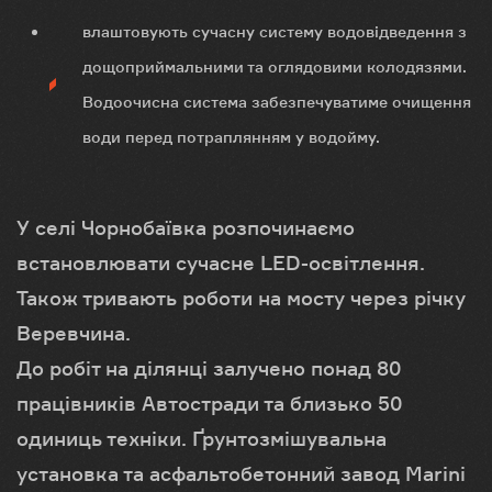
влаштовують сучасну систему водовідведення з
дощоприймальними та оглядовими колодязями.
Водоочисна система забезпечуватиме очищення
води перед потраплянням у водойму.
У селі Чорнобаївка розпочинаємо
встановлювати сучасне LED-освітлення.
Також тривають роботи на мосту через річку
Веревчина.
До робіт на ділянці залучено понад 80
працівників Автостради та близько 50
одиниць техніки. Ґрунтозмішувальна
установка та асфальтобетонний завод Marini