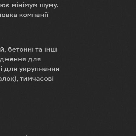
рює мінімум шуму.
овка компанії
, бетонні та інші
родження для
лі для укрупнення
лок), тимчасові