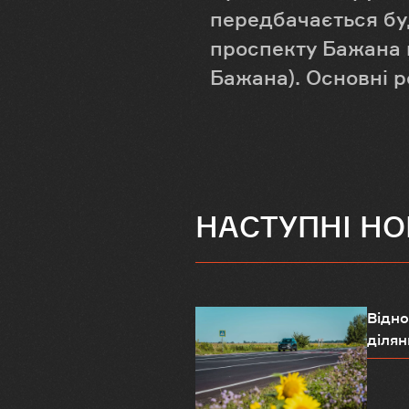
передбачається буд
проспекту Бажана й 
Бажана). Основні р
НАСТУПНІ Н
Відно
ділянк