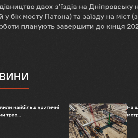
івництво двох з’їздів на Дніпровську н
у бік мосту Патона) та заїзду на міст (
оботи планують завершити до кінця 202
ОВИНИ
вили найбільш критичні
На ш
и трас...
метр