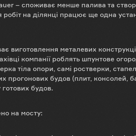
Bauer – споживає менше палива та ство
робіт на ділянці працює ще одна устан
ває виготовлення металевих конструкцій
ахівці компанії роблять шпунтове ого
рка тіла опори, самі ростверки, стапе
х прогонових будов (плит, консолей, ба
 готових будов.
но на мосту: