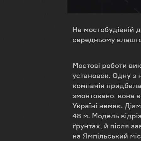
На мостобудівній д
середньому влаштов
Мостові роботи ви
установок. Одну з 
компанія придбала 
змонтовано, вона в
Україні немає. Діа
48 м. Модель відрі
ґрунтах, й після з
на Ямпільський міс