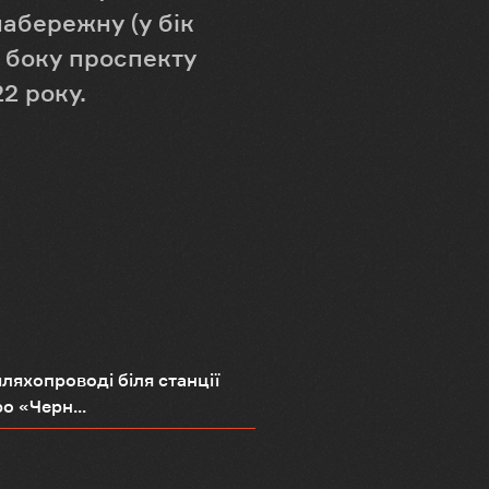
абережну (у бік
з боку проспекту
2 року.
ляхопроводі біля станції
о «Черн...