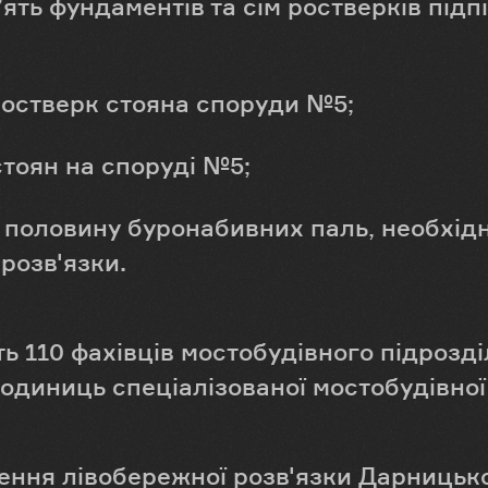
ять фундаментів та сім ростверків підпі
остверк стояна споруди №5;
тоян на споруді №5;
 половину буронабивних паль, необхід
розв'язки.
ь 110 фахівців мостобудівного підрозді
одиниць спеціалізованої мостобудівної 
ння лівобережної розв'язки Дарницько