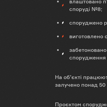
влаштовано п’
споруді №8;
споруджено р
виготовлено с
забетоновано
спорудження 
На об’єкті працюют
залучено понад 50 
Проєктом спорудже