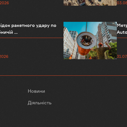
.2026
03.0
ідок ракетного удару по
Метр
ничій ...
Auto
2026
31.07
Новини
Діяльність