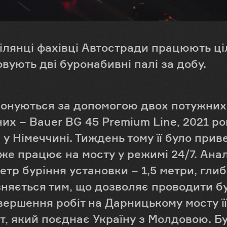
ілянці фахівці Автостради працюють ці
ують дві буронабивні палі за добу.
конуються за допомогою двох потужних
них – Bauer BG 45 Premium Line, 2021 ро
у Німеччині. Тиждень тому її було прив
же працює на мосту у режимі 24/7. Анал
метр буріння установки – 1,5 метри, гли
зняється тим, що дозволяє проводити б
авершення робіт на Дарницькому мосту ї
т, який поєднає Україну з Молдовою. Б