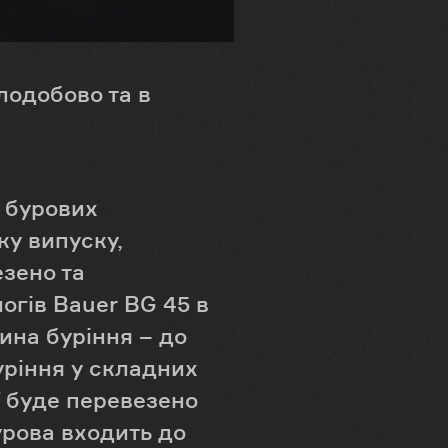
лодобово та в
 бурових
ку випуску,
езено та
огів Bauer BG 45 в
бина буріння – до
уріння у складних
ї буде перевезено
урова входить до