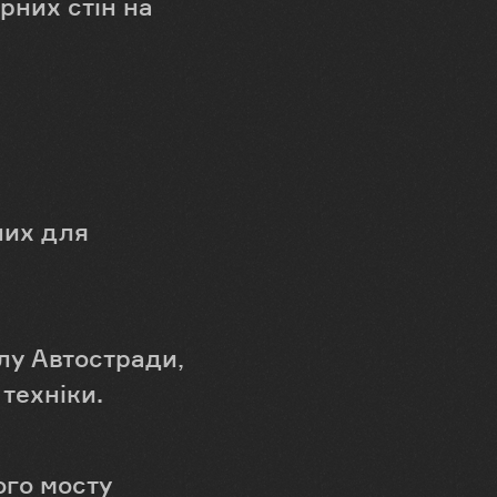
рних стін на
них для
лу Автостради,
техніки.
го мосту