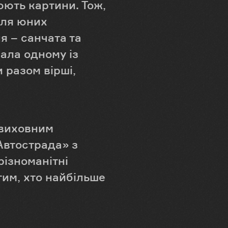
юють картини. Тож,
для юних
я – санчата та
ала одному із
 разом вірші,
-виховним
Автострада» з
різноманітні
тим, хто найбільше