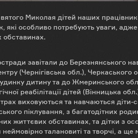
вятого Миколая дітей наших працівникі
ок, які особливо потребують уваги, адж
 обставинах.
стради завітали до Березнянського на
ентру (Чернігівська обл.), Черкаського 
Будинку дитину та до Жмеринського об
чної реабілітації дітей (Вінницька обл.)
трах виховуються та навчаються діти-си
ького піклування, з багатодітних родин,
их життєвих обставинах, та дітки з ос
 неймовірно талановиті та творчі, а ще 