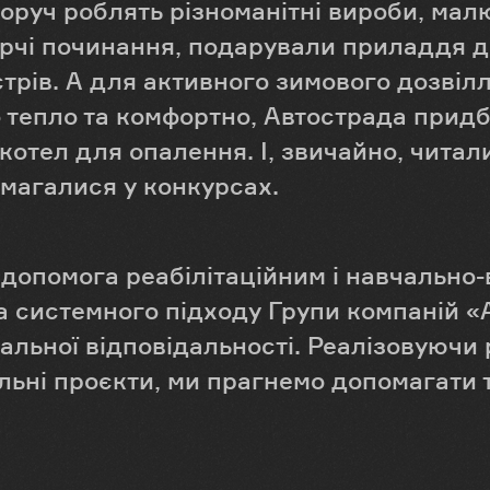
оруч роблять різноманітні вироби, мал
орчі починання, подарували приладдя 
трів. А для активного зимового дозвілл
о тепло та комфортно, Автострада придб
котел для опалення. І, звичайно, читали
змагалися у конкурсах.
 допомога реабілітаційним і навчально
а системного підходу Групи компаній «
альної відповідальності. Реалізовуючи 
альні проєкти, ми прагнемо допомагати 