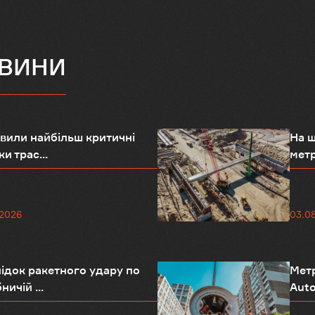
ОВИНИ
вили найбільш критичні
На ш
и трас...
метр
.2026
03.0
ідок ракетного удару по
Метр
ничій ...
Auto