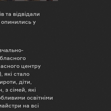
в та відвідали
е опинились у
вчально-
обласного
ласного центру
, які стало
роти, діти,
 з сімей, які
обливими освітніми
майстри на всі