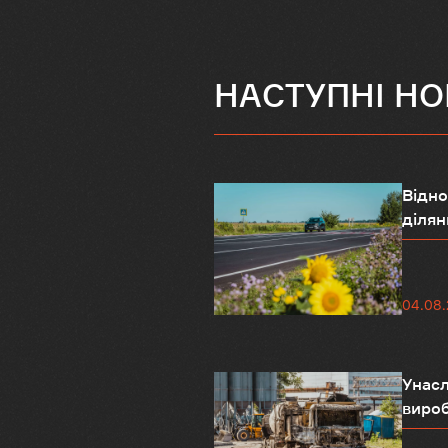
НАСТУПНІ Н
Відно
ділянк
04.08
Унасл
вироб