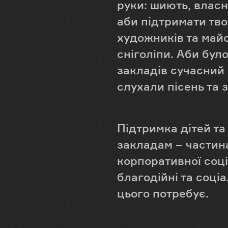
руки: шиють, власн
аби підтримати тв
художників та майс
сніголіпи. Аби бул
закладів сучасний 
слухали пісень та 
Підтримка дітей та
закладам – частин
корпоративної соці
благодійні та соці
цього потребує.