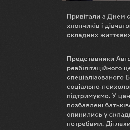
Привітали з Днем с
хлопчиків і дівчат
складних життєвих
Представники Авто
реабілітаційного ц
спеціалізованого 
соціально-психологі
підтримуємо. У цен
позбавлені батьківс
опинились у складн
потребами. Дітлахи