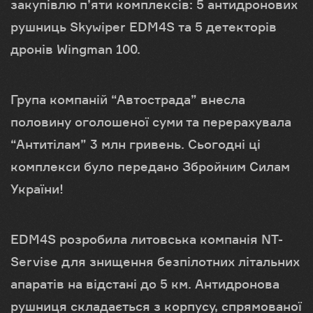
закупівлю п’яти комплексів: 5 антидронових
рушниць Skywiper EDM4S та 5 детекторів
дронів Wingman 100.
Група компаній “Автострада” внесла
половину оголошеної суми та перерахувала
“Антитілам” 3 млн гривень. Сьогодні ці
комплекси було передано Збройним Силам
України!
EDM4S розробила литовська компанія NT-
Servise для знищення безпілотних літальних
апаратів на відстані до 5 км. Антидронова
рушниця складається з корпусу, спрямованої