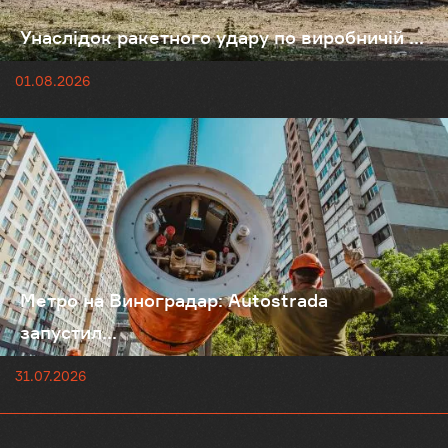
Унаслідок ракетного удару по виробничій ...
01.08.2026
Метро на Виноградар: Autostrada
запустил...
31.07.2026