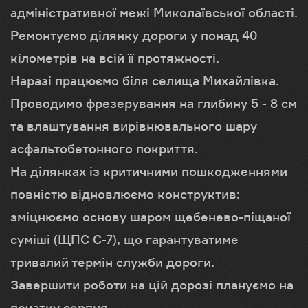
адміністративної межі Миколаївської області.
Ремонтуємо ділянку дороги у понад 40
кілометрів на всій її протяжності.
Наразі працюємо біля селища Михайлівка.
Проводимо фрезерування на глибину 5 - 8 см
та влаштування вирівнювального шару
асфальтобетонного покриття.
На ділянках із критичними пошкодженнями
повністю відновлюємо конструктив:
зміцнюємо основу шаром щебенево-піщаної
суміші (ЩПС С-7), що гарантуватиме
тривалий термін служби дороги.
Завершити роботи на цій дорозі плануємо на
початку серпня.