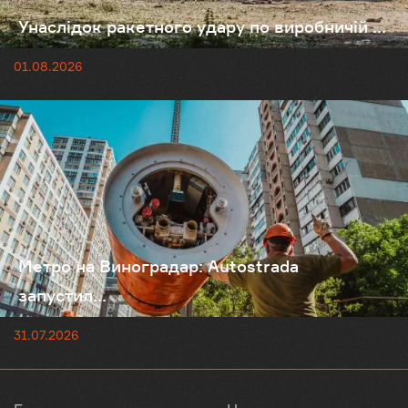
Унаслідок ракетного удару по виробничій ...
01.08.2026
Метро на Виноградар: Autostrada
запустил...
31.07.2026